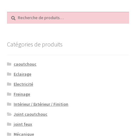
Recherche
Recherche
pour :
Catégories de produits
caoutchouc
Eclairage
Electricité
Freinage
Intérieur / Extérieur / Finition
Joint caoutchouc
joint feux
Mécanique