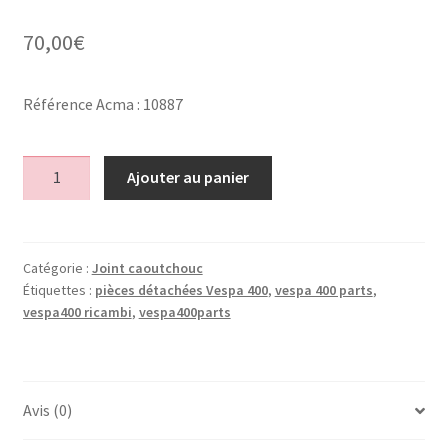
70,00
€
Référence Acma : 10887
quantité
Ajouter au panier
de
Joint
pare
brise
Catégorie :
Joint caoutchouc
Étiquettes :
pièces détachées Vespa 400
,
vespa 400 parts
,
/
vespa400 ricambi
,
vespa400parts
windshield
seal
Avis (0)