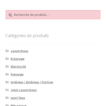
Recherche
Recherche
pour :
Catégories de produits
caoutchouc
Eclairage
Electricité
Freinage
Intérieur / Extérieur / Finition
Joint caoutchouc
joint feux
Mécanique