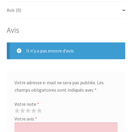
/
Avis (0)
fixed
window
weather
Avis
strip
Il n’y a pas encore d’avis.
Votre adresse e-mail ne sera pas publiée.
Les
champs obligatoires sont indiqués avec
*
Votre note
*
Votre avis
*