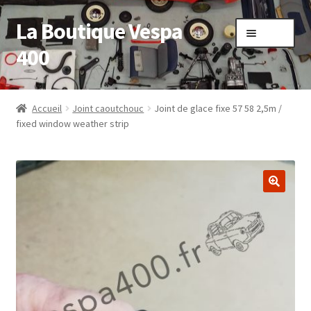
La Boutique Vespa
Aller
Aller
Menu
à
au
400
la
contenu
navigation
Accueil
Accueil
Joint caoutchouc
Joint de glace fixe 57 58 2,5m /
fixed window weather strip
Boutique
Mon compte
Panier
Sample Page
Validation de la commande