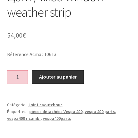
weather strip
54,00
€
Référence Acma : 10613
quantité
Ajouter au panier
de
Joint
de
glace
Catégorie :
Joint caoutchouc
Étiquettes :
pièces détachées Vespa 400
,
vespa 400 parts
,
fixe
vespa400 ricambi
,
vespa400parts
57
58
2,5m