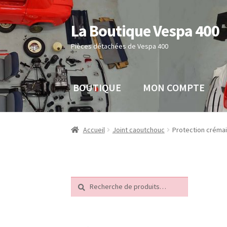
La Boutique Vespa 400
Aller
Aller
à
au
Pièces détachées de Vespa 400
la
contenu
navigation
BOUTIQUE
MON COMPTE
Accueil
Boutique
Mon compte
Panier
Sample 
Accueil
Joint caoutchouc
Protection crémai
Recherche
Recherche
pour :