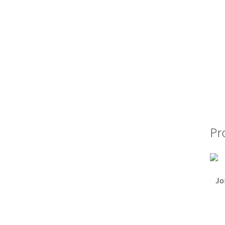
Pr
Jo