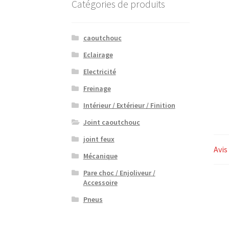
Catégories de produits
caoutchouc
Eclairage
Electricité
Freinage
Intérieur / Extérieur / Finition
Joint caoutchouc
joint feux
Avis
Mécanique
Pare choc / Enjoliveur /
Accessoire
Pneus