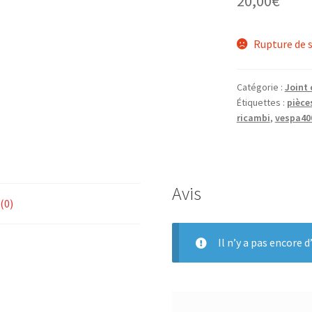
20,00
€
Rupture de 
Catégorie :
Joint
Étiquettes :
pièce
ricambi
,
vespa40
Avis
 (0)
Il n’y a pas encore d’