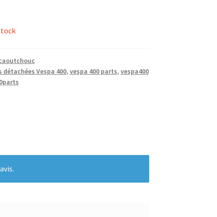
stock
 caoutchouc
s détachées Vespa 400
,
vespa 400 parts
,
vespa400
0parts
avis.