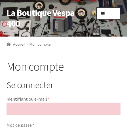
La Boutique Vespa
Aller
Aller
Menu
à
au
400
la
contenu
navigation
Accueil
Accueil
Mon compte
Boutique
Mon compte
Mon compte
Panier
Se connecter
Sample Page
Obligatoire
Identifiant ou e-mail
*
Validation de la commande
Obligatoire
Mot de passe
*