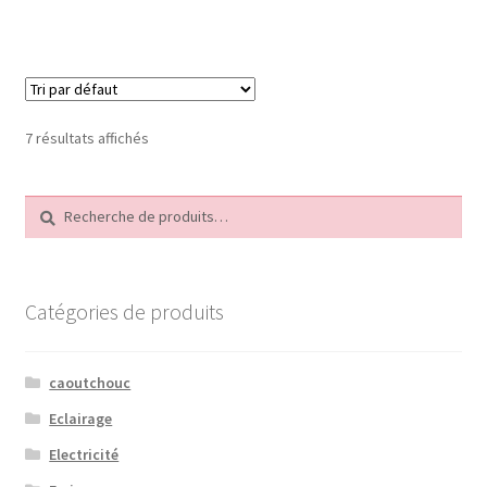
7 résultats affichés
Recherche
Recherche
pour :
Catégories de produits
caoutchouc
Eclairage
Electricité