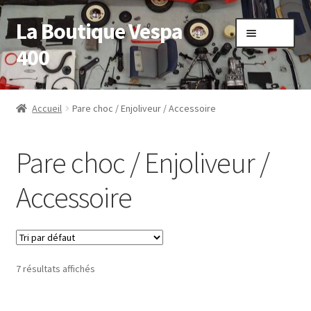
La Boutique Vespa
Aller
Aller
Menu
à
au
400
la
contenu
navigation
Accueil
Accueil
Pare choc / Enjoliveur / Accessoire
Boutique
Pare choc / Enjoliveur /
Mon compte
Accessoire
Panier
Sample Page
7 résultats affichés
Validation de la commande