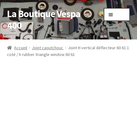
La Boutique Vespa
Aller
Aller
Menu
à
au
400
la
contenu
navigation
Accueil
Accueil
Joint caoutchouc
Joint H vertical déflecteur 60 61 1
coté / h rubber triangle window 60 61
Boutique
Mon compte
Panier
Sample Page
Validation de la commande