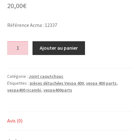
20,00
€
Référence Acma : 12337
quantité
Ajouter au panier
de
Joint
H
vertical
Catégorie :
Joint caoutchouc
Étiquettes :
pièces détachées Vespa 400
,
vespa 400 parts
,
déflecteur
vespa400 ricambi
,
vespa400parts
60
61
1
coté
Avis (0)
/
h
rubber