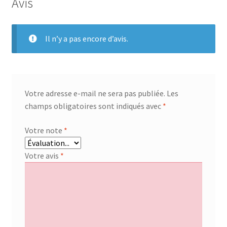
Avis
triangle
window
60
Il n’y a pas encore d’avis.
61
Votre adresse e-mail ne sera pas publiée.
Les
champs obligatoires sont indiqués avec
*
Votre note
*
Votre avis
*