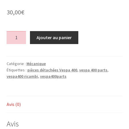
30,00
€
quantité
Ajouter au panier
de
Flotteur
carburateur
1er
Catégorie :
Mécanique
Étiquettes :
pièces détachées Vespa 400
,
vespa 400 parts
,
serie
vespa400 ricambi
,
vespa400parts
Avis (0)
Avis