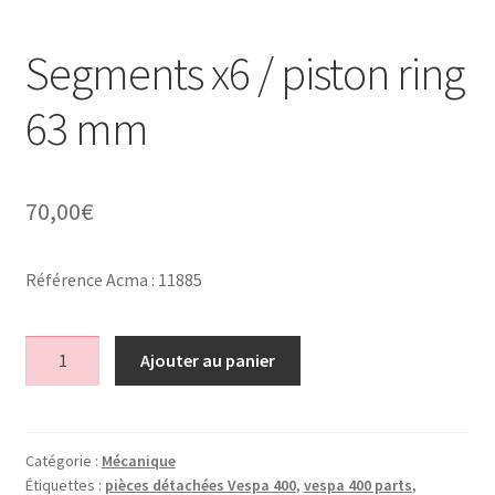
Segments x6 / piston ring
63 mm
70,00
€
Référence Acma : 11885
quantité
Ajouter au panier
de
Segments
x6
/
Catégorie :
Mécanique
Étiquettes :
pièces détachées Vespa 400
,
vespa 400 parts
,
piston