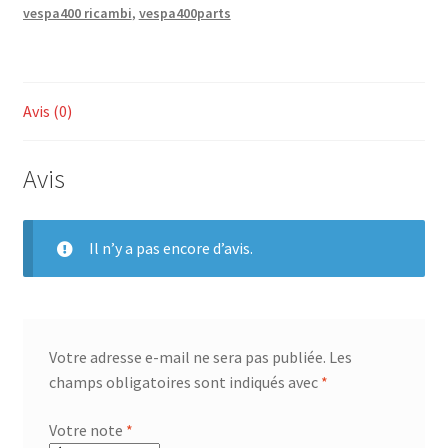
vespa400 ricambi
,
vespa400parts
ring
63
mm
Avis (0)
Avis
Il n’y a pas encore d’avis.
Votre adresse e-mail ne sera pas publiée.
Les
champs obligatoires sont indiqués avec
*
Votre note
*