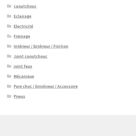
caoutchouc
Eclairage
Electricité
Freinage
Intérieur / Extérieur / Finition
Joint caoutchouc
joint feux
Mécanique
Pare choc / Enjoliveur / Accessoire
Pneus