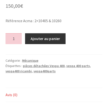
150,00
€
Référence Acma : 2×10405 & 10260
quantité
Ajouter au panier
de
Gros
roulements
vilebrequin
Catégorie :
Mécanique
Étiquettes :
pièces détachées Vespa 400
,
vespa 400 parts
,
x3
vespa400 ricambi
,
vespa400parts
Avis (0)