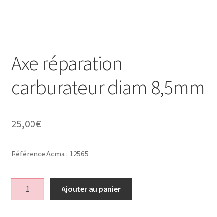
Axe réparation
carburateur diam 8,5mm
25,00
€
Référence Acma : 12565
quantité
Ajouter au panier
de
Axe