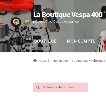
La Boutique Vespa 400
Aller
Aller
à
au
Pièces détachées de Vespa 400
la
contenu
navigation
BOUTIQUE
MON COMPTE
Accueil
Boutique
Mon compte
Panier
Sample 
Accueil
Mécanique
2 Joints spy vilebrequin 
Recherche
Recherche
pour :