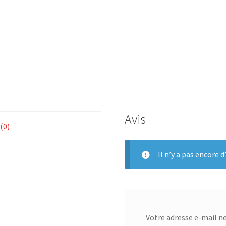
rotary
seal
Avis
 (0)
Il n’y a pas encore d’
Votre adresse e-mail ne