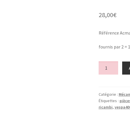
28,00
€
Référence Acma
fournis par 2 =
quantité
de
2
Joints
spy
Catégorie :
Mécan
Étiquettes :
pièce
vilebrequin
ricambi
,
vespa40
/
2
crankshaft