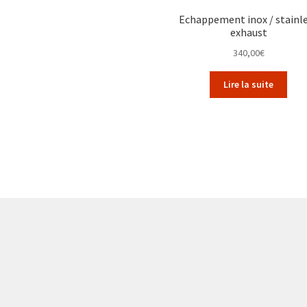
Echappement inox / stainl
exhaust
340,00
€
Lire la suite