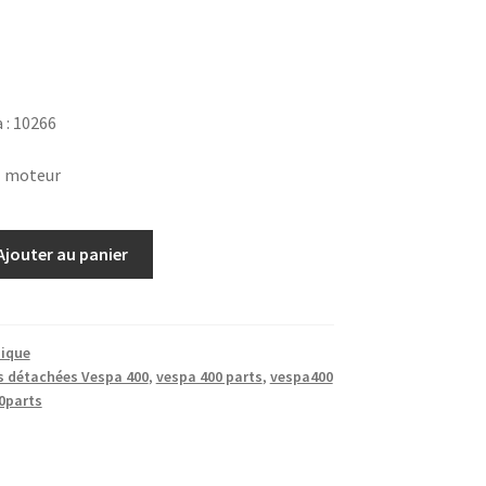
 : 10266
 1 moteur
Ajouter au panier
ique
s détachées Vespa 400
,
vespa 400 parts
,
vespa400
0parts