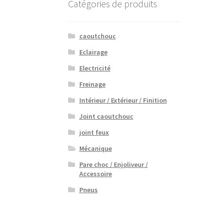
Catégories de produits
caoutchouc
Eclairage
Electricité
Freinage
Intérieur / Extérieur / Finition
Joint caoutchouc
joint feux
Mécanique
Pare choc / Enjoliveur /
Accessoire
Pneus