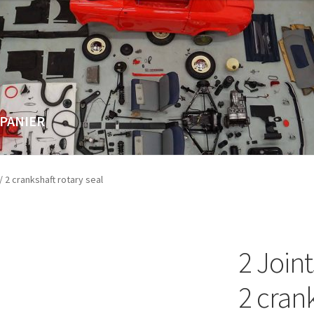
PANIER
Page
Validation de la commande
/ 2 crankshaft rotary seal
2 Joint
2 crank