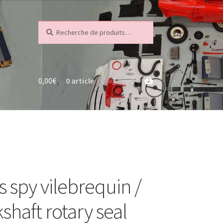
Recherche
Recherche
pour :
0,00
€
0 article
s spy vilebrequin /
shaft rotary seal