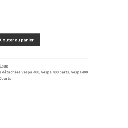
Ajouter au panier
ique
s détachées Vespa 400
,
vespa 400 parts
,
vespa400
0parts