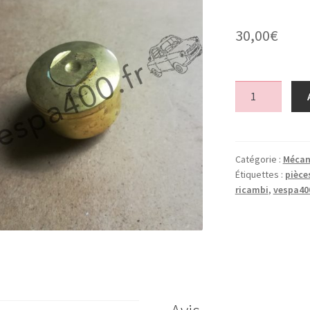
30,00
€
quantité
de
Flotteur
carburateur
1er
Catégorie :
Mécan
Étiquettes :
pièce
serie
ricambi
,
vespa40