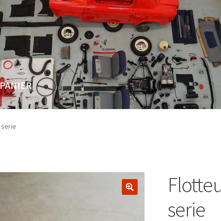
PANIER
Page
Validation de la commande
 serie
Flotte
🔍
serie