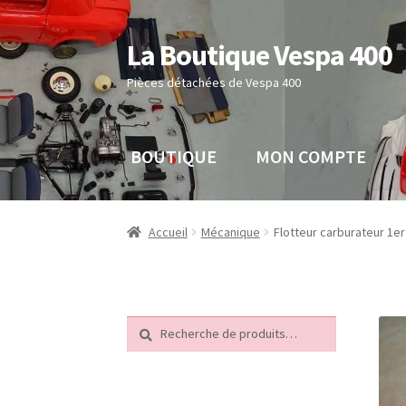
La Boutique Vespa 400
Aller
Aller
à
au
Pièces détachées de Vespa 400
la
contenu
navigation
BOUTIQUE
MON COMPTE
Accueil
Boutique
Mon compte
Panier
Sample 
Accueil
Mécanique
Flotteur carburateur 1er
Recherche
Recherche
pour :