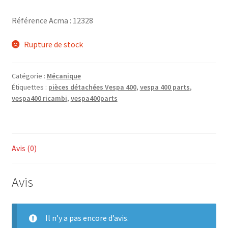
Référence Acma : 12328
Rupture de stock
Catégorie :
Mécanique
Étiquettes :
pièces détachées Vespa 400
,
vespa 400 parts
,
vespa400 ricambi
,
vespa400parts
Avis (0)
Avis
Il n’y a pas encore d’avis.