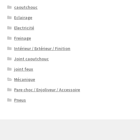
caoutchouc
Eclairage
Electricité
Freinage
Intérieur / Extérieur / Finition
Joint caoutchouc
joint feux
Mécanique
Pare choc / Enjoliveur / Accessoire
Pneus