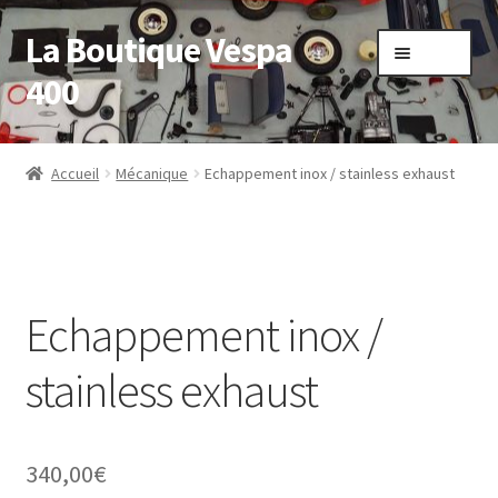
La Boutique Vespa
Aller
Aller
Menu
à
au
400
la
contenu
navigation
Accueil
Accueil
Mécanique
Echappement inox / stainless exhaust
Boutique
Mon compte
Echappement inox /
Panier
stainless exhaust
Sample Page
Validation de la commande
340,00
€