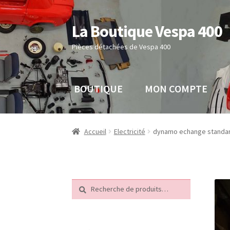
La Boutique Vespa 400
Aller
Aller
à
au
Pièces détachées de Vespa 400
la
contenu
navigation
BOUTIQUE
MON COMPTE
Accueil
Boutique
Mon compte
Panier
Sample 
Accueil
Electricité
dynamo echange standart o
Recherche
Recherche
pour :