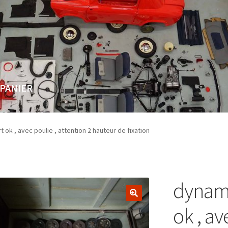
PANIER
Page
Validation de la commande
k , avec poulie , attention 2 hauteur de fixation
dynam
ok , av