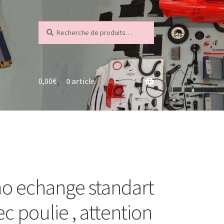
Recherche
Recherche
pour :
0,00
€
0 article
o echange standart
ec poulie , attention