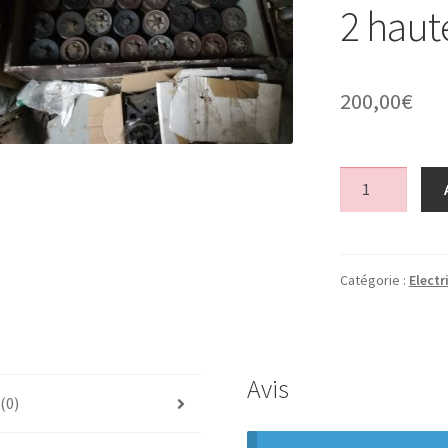
2 haut
200,00
€
quantité
de
dynamo
echange
standart
Catégorie :
Electr
ok
,
avec
poulie
Avis
,
 (0)
attention