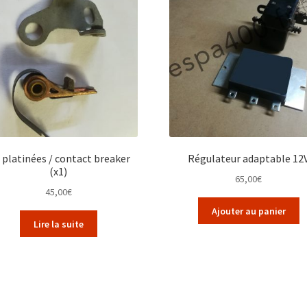
s platinées / contact breaker
Régulateur adaptable 12
(x1)
65,00
€
45,00
€
Ajouter au panier
Lire la suite