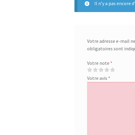
2
Il n’y a pas encore d’
hauteur
de
fixation
Votre adresse e-mail ne
obligatoires sont indi
Votre note
*
Votre avis
*