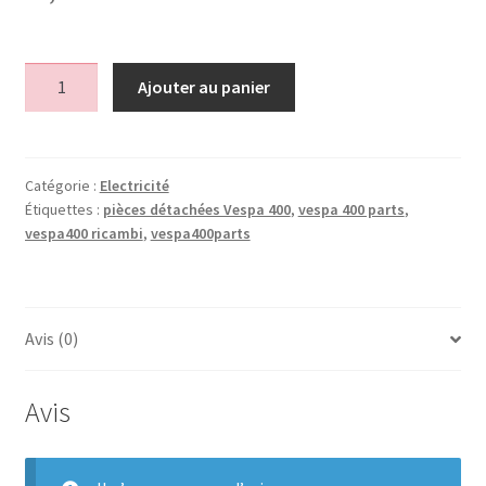
quantité
Ajouter au panier
de
Coupe
batterie
Catégorie :
Electricité
Étiquettes :
pièces détachées Vespa 400
,
vespa 400 parts
,
vespa400 ricambi
,
vespa400parts
Avis (0)
Avis