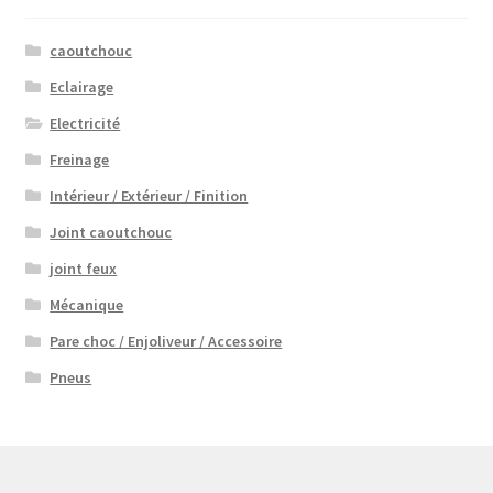
caoutchouc
Eclairage
Electricité
Freinage
Intérieur / Extérieur / Finition
Joint caoutchouc
joint feux
Mécanique
Pare choc / Enjoliveur / Accessoire
Pneus