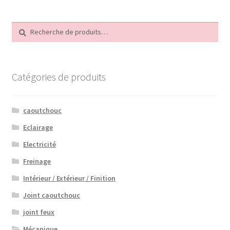
Recherche
Recherche
pour :
Catégories de produits
caoutchouc
Eclairage
Electricité
Freinage
Intérieur / Extérieur / Finition
Joint caoutchouc
joint feux
Mécanique