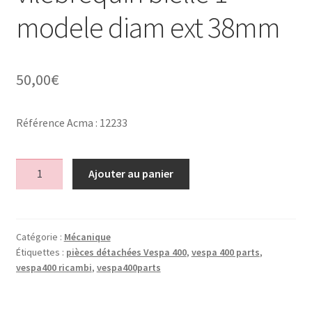
modele diam ext 38mm
50,00
€
Référence Acma : 12233
quantité
Ajouter au panier
de
Roulement
x2
vilebrequin
Catégorie :
Mécanique
Étiquettes :
pièces détachées Vespa 400
,
vespa 400 parts
,
bielle
vespa400 ricambi
,
vespa400parts
1
modele
diam