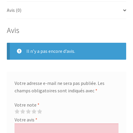
ext
Avis (0)
38mm
Avis
Il n’y a pas encore d’avis.
Votre adresse e-mail ne sera pas publiée.
Les
champs obligatoires sont indiqués avec
*
Votre note
*
Votre avis
*