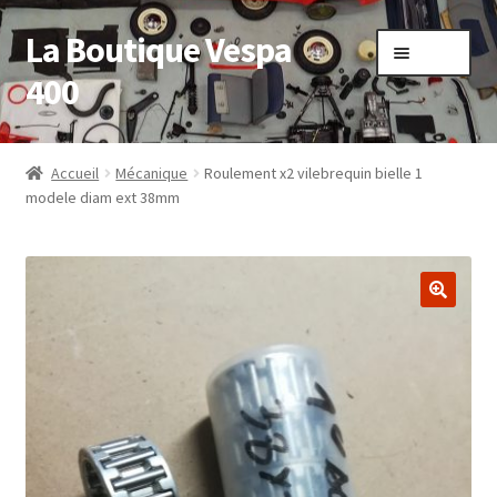
La Boutique Vespa
Aller
Aller
Menu
à
au
400
la
contenu
navigation
Accueil
Accueil
Mécanique
Roulement x2 vilebrequin bielle 1
modele diam ext 38mm
Boutique
Mon compte
Panier
Sample Page
Validation de la commande