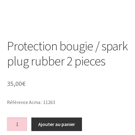
Protection bougie / spark
plug rubber 2 pieces
35,00
€
Référence Acma : 11263
quantité
Ajouter au panier
de