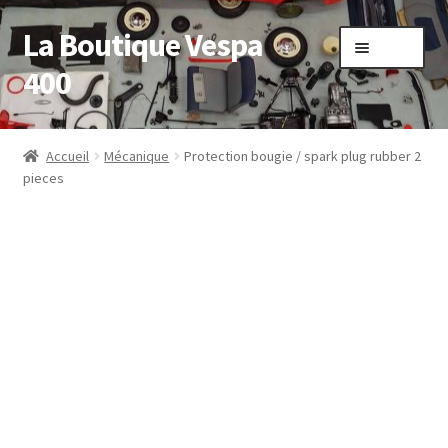
La Boutique Vespa
Aller
Aller
Menu
à
au
400
la
contenu
navigation
Accueil
Accueil
Mécanique
Protection bougie / spark plug rubber 2
pieces
Boutique
Mon compte
Panier
Sample Page
Validation de la commande