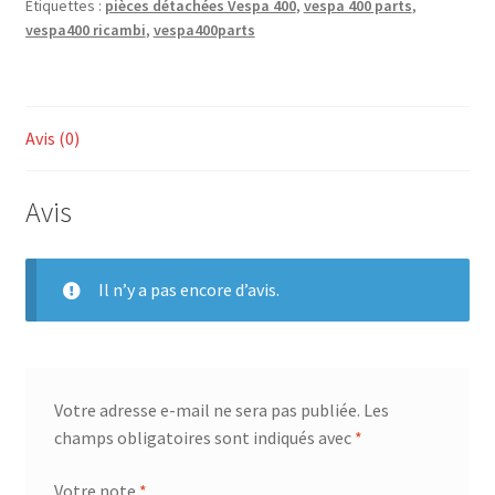
Étiquettes :
pièces détachées Vespa 400
,
vespa 400 parts
,
vespa400 ricambi
,
vespa400parts
Avis (0)
Avis
Il n’y a pas encore d’avis.
Votre adresse e-mail ne sera pas publiée.
Les
champs obligatoires sont indiqués avec
*
Votre note
*