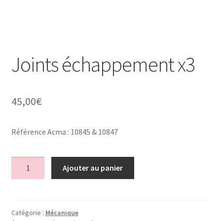
Joints échappement x3
45,00
€
Référence Acma : 10845 & 10847
quantité
Ajouter au panier
de
Joints
échappement
x3
Catégorie :
Mécanique