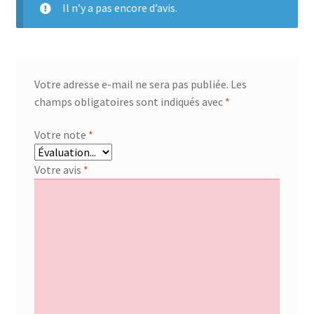
61
Il n’y a pas encore d’avis.
Votre adresse e-mail ne sera pas publiée.
Les
champs obligatoires sont indiqués avec
*
Votre note
*
Votre avis
*