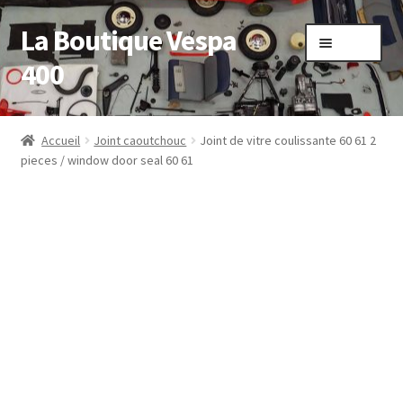
La Boutique Vespa
Aller
Aller
Menu
à
au
400
la
contenu
navigation
Accueil
Accueil
Joint caoutchouc
Joint de vitre coulissante 60 61 2
pieces / window door seal 60 61
Boutique
Mon compte
Panier
Sample Page
Validation de la commande