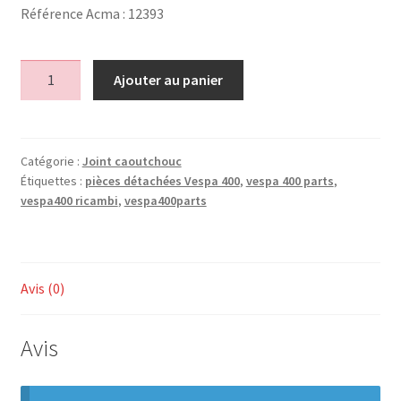
Référence Acma : 12393
quantité
Ajouter au panier
de
Joint
de
vitre
Catégorie :
Joint caoutchouc
Étiquettes :
pièces détachées Vespa 400
,
vespa 400 parts
,
coulissante
vespa400 ricambi
,
vespa400parts
60
61
2
pieces
Avis (0)
/
window
door
Avis
seal
60